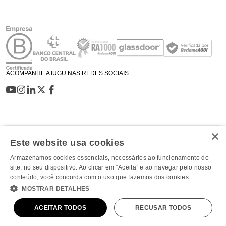
ACOMPANHE A IUGU NAS REDES SOCIAIS
×
Este website usa cookies
Armazenamos cookies essenciais, necessários ao funcionamento do
A iugu é uma plataforma completa de serviços financeiros para
site, no seu dispositivo. Ao clicar em “Aceita” e ao navegar pelo nosso
gestão de caixa e automatização de meios de pagamento.
conteúdo, você concorda com o uso que fazemos dos cookies.
iugu Instituição de Pagamento S/A. CNPJ: 15.111.975/0001-64.
MOSTRAR DETALHES
Endereço: Av. das Nações Unidas, 12495 – Cidade Monções –
São Paulo/SP – 04578-000
Copyright 2026. Todos os direitos reservados.
ACEITAR TODOS
RECUSAR TODOS